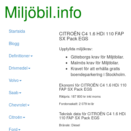
Miljöbil.info
Startsida
CITROËN C4 1.6 HDi 110 FAP
SX Pack EGS
Blogg
Uppfyllda miljökrav:
Definitioner
Göteborgs krav för Miljöbilar.
Malmös krav för Miljöbilar.
Drivmedel
Kravet för att erhålla gratis
boendeparkering i Stockholm.
Volvo
Ekonomi för CITROËN C4 1.6 HDi 110
FAP SX Pack EGS
Saab
Riktpris: 187 800 kr inkl moms
Fordonsskatt: 2 079 kr/år
Chevrolet
Teknisk data för CITROËN C4 1.6 HDi
Citroën
110 FAP SX Pack EGS
Bränsle: Diesel
Ford