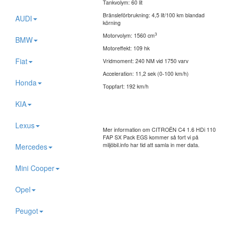
Tankvolym: 60 lit
Bränsleförbrukning: 4,5 lit/100 km blandad
AUDI
körning
3
Motorvolym: 1560 cm
BMW
Motoreffekt: 109 hk
Fiat
Vridmoment: 240 NM vid 1750 varv
Acceleration: 11,2 sek (0-100 km/h)
Honda
Toppfart: 192 km/h
KIA
Lexus
Mer information om CITROËN C4 1.6 HDi 110
FAP SX Pack EGS kommer så fort vi på
miljöbil.info har tid att samla in mer data.
Mercedes
Mini Cooper
Opel
Peugot