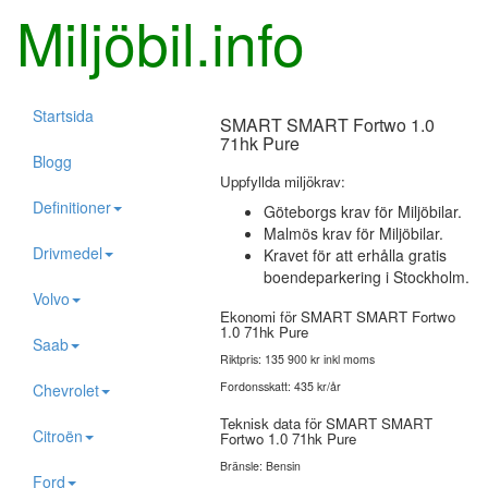
Miljöbil.info
Startsida
SMART SMART Fortwo 1.0
71hk Pure
Blogg
Uppfyllda miljökrav:
Definitioner
Göteborgs krav för Miljöbilar.
Malmös krav för Miljöbilar.
Drivmedel
Kravet för att erhålla gratis
boendeparkering i Stockholm.
Volvo
Ekonomi för SMART SMART Fortwo
1.0 71hk Pure
Saab
Riktpris: 135 900 kr inkl moms
Fordonsskatt: 435 kr/år
Chevrolet
Teknisk data för SMART SMART
Citroën
Fortwo 1.0 71hk Pure
Bränsle: Bensin
Ford