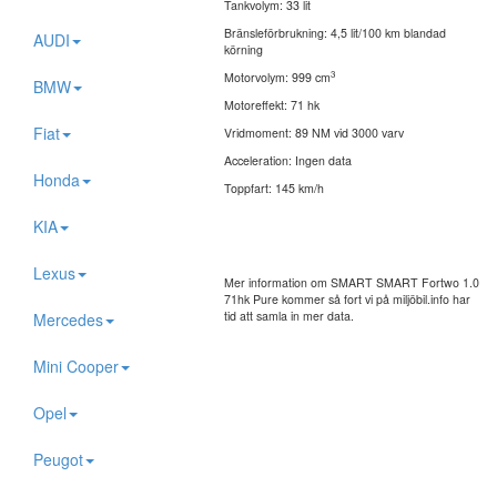
Tankvolym: 33 lit
Bränsleförbrukning: 4,5 lit/100 km blandad
AUDI
körning
3
Motorvolym: 999 cm
BMW
Motoreffekt: 71 hk
Fiat
Vridmoment: 89 NM vid 3000 varv
Acceleration: Ingen data
Honda
Toppfart: 145 km/h
KIA
Lexus
Mer information om SMART SMART Fortwo 1.0
71hk Pure kommer så fort vi på miljöbil.info har
tid att samla in mer data.
Mercedes
Mini Cooper
Opel
Peugot